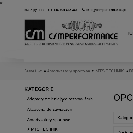
w
Masz pytania?
+48 609 898 386
info@csmperformance.pl
TU
»
»
»
Jesteś w:
Amortyzatory sportowe
MTS TECHNIK
B
KATEGORIE
OPC
Adaptery zmieniające rozstaw śrub
Akcesoria do zawieszeń
Kategori
Amortyzatory sportowe
MTS TECHNIK
Dostępn