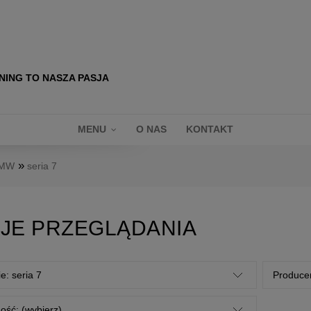
NING TO NASZA PASJA
MENU
O NAS
KONTAKT
»
MW
seria 7
JE PRZEGLĄDANIA
e: seria 7
Producen
ość: (wybierz)