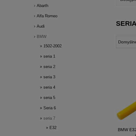
Abarth
Alfa Romeo
SERIA
Audi
BMW
1502-2002
seria 1
seria 2
seria 3
seria 4
seria 5
Seria 6
seria 7
E32
BMW E32 