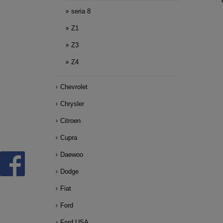
seria 8
Z1
Z3
Z4
Chevrolet
Chrysler
Citroen
Cupra
Daewoo
Dodge
Fiat
Ford
Ford USA