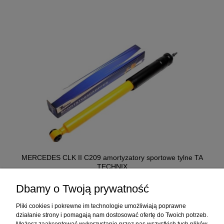
MERCEDES CLK II C209 amortyzatory sportowe tylne TA
TECHNIX
349,00 ZŁ
Dbamy o Twoją prywatność
Pliki cookies i pokrewne im technologie umożliwiają poprawne
działanie strony i pomagają nam dostosować ofertę do Twoich potrzeb.