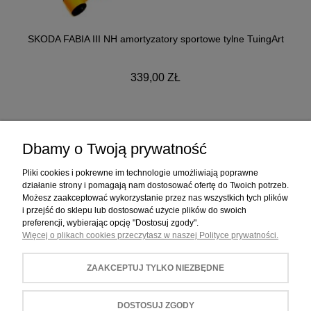
SKODA FABIA III NH amortyzatory sportowe tylne TuingArt
339,00 ZŁ
Dbamy o Twoją prywatność
ZAKUPY
Pliki cookies i pokrewne im technologie umożliwiają poprawne
działanie strony i pomagają nam dostosować ofertę do Twoich potrzeb.
Możesz zaakceptować wykorzystanie przez nas wszystkich tych plików
POMOC
i przejść do sklepu lub dostosować użycie plików do swoich
preferencji, wybierając opcję "Dostosuj zgody".
Więcej o plikach cookies przeczytasz w naszej Polityce prywatności.
MOJE KONTO
ZAAKCEPTUJ TYLKO NIEZBĘDNE
INFORMACJE
DOSTOSUJ ZGODY