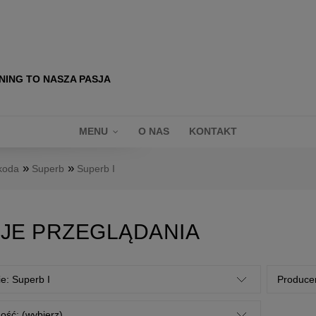
NING TO NASZA PASJA
MENU
O NAS
KONTAKT
»
»
koda
Superb
Superb I
JE PRZEGLĄDANIA
ie: Superb I
Producen
ość: (wybierz)