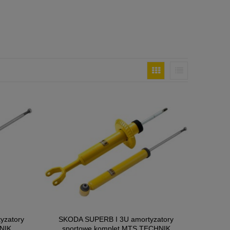
yzatory
SKODA SUPERB I 3U amortyzatory
NIK
sportowe komplet MTS TECHNIK