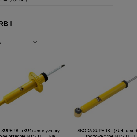
B I
SUPERB I (3U4) amortyzatory
SKODA SUPERB I (3U4) amort
towe przednie MTS TECHNIK
sportowe tylne MTS TECH