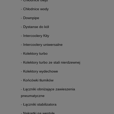
Chłodnice oleju
Chłodnice wody
Downpipe
Dystanse do kół
Intercoolery Kity
Intercoolery uniwersalne
Kolektory turbo
Kolektory turbo ze stali nierdzewnej
Kolektory wydechowe
Końcówki tłumików
Łączniki obniżające zawieszenia
pneumatyczne
Łączniki stabilizatora
Nakrętki na wentyle