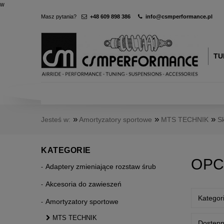
w
Masz pytania?
+48 609 898 386
info@csmperformance.pl
TU
»
»
»
Jesteś w:
Amortyzatory sportowe
MTS TECHNIK
S
KATEGORIE
OPC
Adaptery zmieniające rozstaw śrub
Akcesoria do zawieszeń
Kategor
Amortyzatory sportowe
MTS TECHNIK
Dostępn