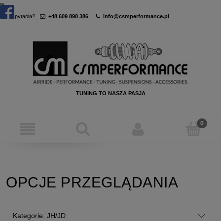
w
Masz pytania?
+48 609 898 386
info@csmperformance.pl
TUNING TO NASZA PASJA
OPCJE PRZEGLĄDANIA
Kategorie: JH/JD