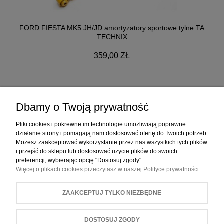
FORD FIESTA MK5 JH/JD amortyzatory sportowe tylne TA
TECHNIX
359,00 ZŁ
Dbamy o Twoją prywatność
ZAKUPY
Pliki cookies i pokrewne im technologie umożliwiają poprawne
działanie strony i pomagają nam dostosować ofertę do Twoich potrzeb.
Możesz zaakceptować wykorzystanie przez nas wszystkich tych plików
POMOC
i przejść do sklepu lub dostosować użycie plików do swoich
preferencji, wybierając opcję "Dostosuj zgody".
Więcej o plikach cookies przeczytasz w naszej Polityce prywatności.
MOJE KONTO
ZAAKCEPTUJ TYLKO NIEZBĘDNE
INFORMACJE
DOSTOSUJ ZGODY