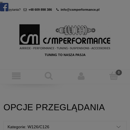
w
Masz pytania?
+48 609 898 386
info@csmperformance.pl
TUNING TO NASZA PASJA
OPCJE PRZEGLĄDANIA
Kategorie: W126/C126