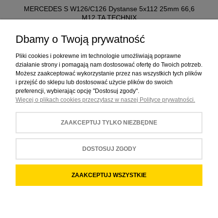
MERCEDES S W126/C126 Dystanse 5x112 25mm 66,6
M12 TA TECHNIX
449,00 ZŁ
Dbamy o Twoją prywatność
Pliki cookies i pokrewne im technologie umożliwiają poprawne
działanie strony i pomagają nam dostosować ofertę do Twoich potrzeb.
Możesz zaakceptować wykorzystanie przez nas wszystkich tych plików
i przejść do sklepu lub dostosować użycie plików do swoich
preferencji, wybierając opcję "Dostosuj zgody".
Więcej o plikach cookies przeczytasz w naszej Polityce prywatności.
ZAKUPY
ZAAKCEPTUJ TYLKO NIEZBĘDNE
POMOC
MOJE KONTO
DOSTOSUJ ZGODY
INFORMACJE
ZAAKCEPTUJ WSZYSTKIE
POKAŻ PEŁNĄ WERSJĘ STRONY