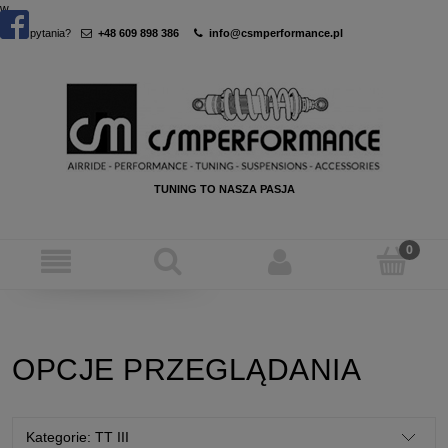
w
Masz pytania?
+48 609 898 386
info@csmperformance.pl
TUNING TO NASZA PASJA
OPCJE PRZEGLĄDANIA
Kategorie: TT III