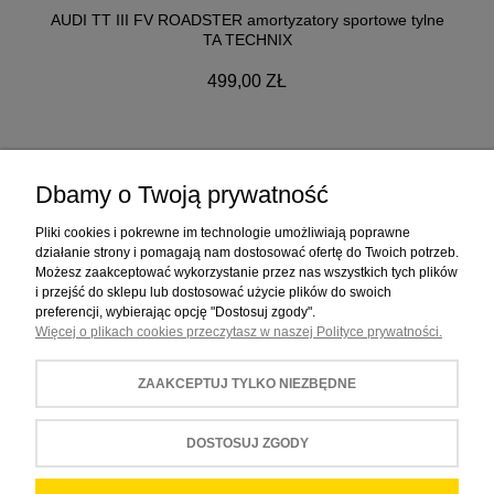
AUDI TT III FV ROADSTER amortyzatory sportowe tylne
TA TECHNIX
499,00 ZŁ
Dbamy o Twoją prywatność
ZAKUPY
Pliki cookies i pokrewne im technologie umożliwiają poprawne
działanie strony i pomagają nam dostosować ofertę do Twoich potrzeb.
Możesz zaakceptować wykorzystanie przez nas wszystkich tych plików
POMOC
i przejść do sklepu lub dostosować użycie plików do swoich
preferencji, wybierając opcję "Dostosuj zgody".
Więcej o plikach cookies przeczytasz w naszej Polityce prywatności.
MOJE KONTO
ZAAKCEPTUJ TYLKO NIEZBĘDNE
INFORMACJE
DOSTOSUJ ZGODY
POKAŻ PEŁNĄ WERSJĘ STRONY