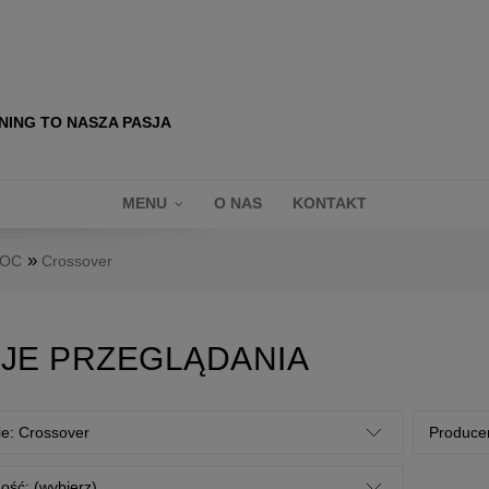
NING TO NASZA PASJA
MENU
O NAS
KONTAKT
»
ROC
Crossover
JE PRZEGLĄDANIA
ie: Crossover
Producen
ość: (wybierz)