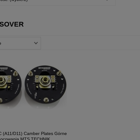
SOVER
 (A11/D11) Camber Plates Górne
ocowania MTS TECHNIK