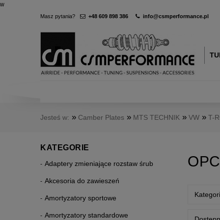
w
Masz pytania?
+48 609 898 386
info@csmperformance.pl
TU
»
»
»
»
Jesteś w:
Camber Plates
MTS TECHNIK
VW
T-
KATEGORIE
OPC
Adaptery zmieniające rozstaw śrub
Akcesoria do zawieszeń
Kategor
Amortyzatory sportowe
Amortyzatory standardowe
Dostępn