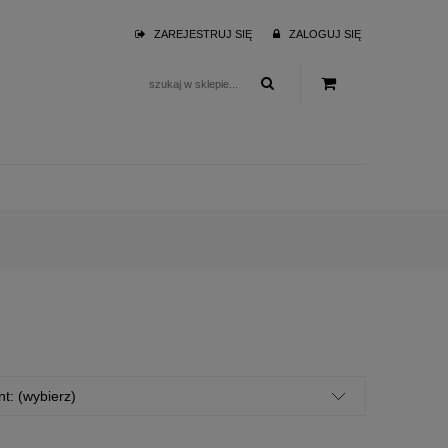
ZAREJESTRUJ SIĘ
ZALOGUJ SIĘ
t: (wybierz)