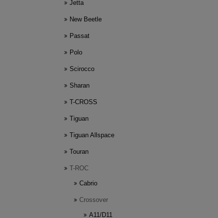
Jetta
New Beetle
Passat
Polo
Scirocco
Sharan
T-CROSS
Tiguan
Tiguan Allspace
Touran
T-ROC
Cabrio
Crossover
A11/D11