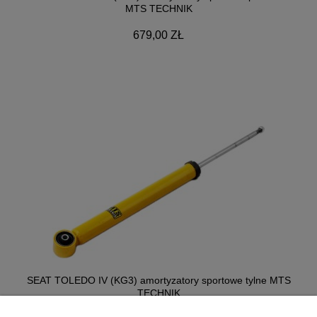
MTS TECHNIK
679,00 ZŁ
SEAT TOLEDO IV (KG3) amortyzatory sportowe tylne MTS
TECHNIK