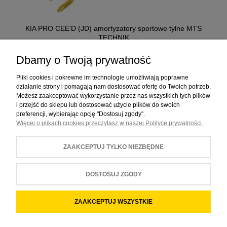
KIA PRO CEE'D (JD) amortyzatory sportowe tylne MTS
TECHNIK
419,00 ZŁ
Dbamy o Twoją prywatność
Pliki cookies i pokrewne im technologie umożliwiają poprawne
działanie strony i pomagają nam dostosować ofertę do Twoich potrzeb.
Możesz zaakceptować wykorzystanie przez nas wszystkich tych plików
i przejść do sklepu lub dostosować użycie plików do swoich
preferencji, wybierając opcję "Dostosuj zgody".
Więcej o plikach cookies przeczytasz w naszej Polityce prywatności.
ZAKUPY
ZAAKCEPTUJ TYLKO NIEZBĘDNE
POMOC
MOJE KONTO
DOSTOSUJ ZGODY
INFORMACJE
ZAAKCEPTUJ WSZYSTKIE