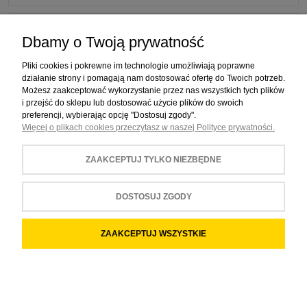
Dostępność: (wybierz)
Dbamy o Twoją prywatność
Pliki cookies i pokrewne im technologie umożliwiają poprawne
działanie strony i pomagają nam dostosować ofertę do Twoich potrzeb.
Nie znaleziono produktów spełniających podane kryteria.
Możesz zaakceptować wykorzystanie przez nas wszystkich tych plików
i przejść do sklepu lub dostosować użycie plików do swoich
preferencji, wybierając opcję "Dostosuj zgody".
Więcej o plikach cookies przeczytasz w naszej Polityce prywatności.
ZAKUPY
ZAAKCEPTUJ TYLKO NIEZBĘDNE
POMOC
MOJE KONTO
DOSTOSUJ ZGODY
INFORMACJE
ZAAKCEPTUJ WSZYSTKIE
POKAŻ PEŁNĄ WERSJĘ STRONY
Sklep internetowy Shoper.pl