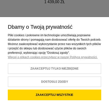
1 439,00 ZŁ
Dbamy o Twoją prywatność
ZAKUPY
Pliki cookies i pokrewne im technologie umożliwiają poprawne
działanie strony i pomagają nam dostosować ofertę do Twoich potrzeb.
Możesz zaakceptować wykorzystanie przez nas wszystkich tych plików
POMOC
i przejść do sklepu lub dostosować użycie plików do swoich
preferencji, wybierając opcję "Dostosuj zgody".
Więcej o plikach cookies przeczytasz w naszej Polityce prywatności.
MOJE KONTO
ZAAKCEPTUJ TYLKO NIEZBĘDNE
INFORMACJE
DOSTOSUJ ZGODY
POKAŻ PEŁNĄ WERSJĘ STRONY
ZAAKCEPTUJ WSZYSTKIE
Sklep internetowy Shoper.pl