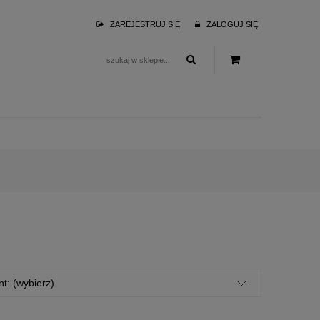
ZAREJESTRUJ SIĘ
ZALOGUJ SIĘ
t: (wybierz)