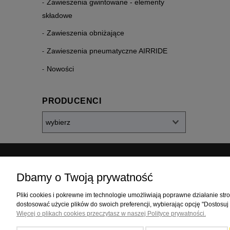
Zawieszenia gwintowane - elementy
składowe
Zawieszenia obniżające
Zawieszenia pneumatyczne AIRRIDE
Nowości
PRODUCENCI
Dbamy o Twoją prywatność
ZAKUPY
POMOC
Pliki cookies i pokrewne im technologie umożliwiają poprawne działanie st
Czas realizacji zamówienia
Jak kupowa
dostosować użycie plików do swoich preferencji, wybierając opcję "Dostosuj
Formy płatności
Częste pytan
Więcej o plikach cookies przeczytasz w naszej Polityce prywatności.
Koszt dostawy
Polityka pry