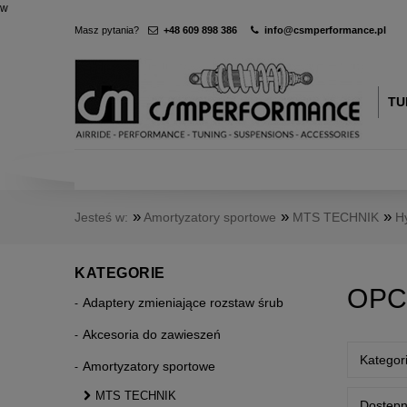
w
Masz pytania?
+48 609 898 386
info@csmperformance.pl
TU
»
»
»
Jesteś w:
Amortyzatory sportowe
MTS TECHNIK
H
KATEGORIE
OPC
Adaptery zmieniające rozstaw śrub
Akcesoria do zawieszeń
Kategori
Amortyzatory sportowe
MTS TECHNIK
Dostępn