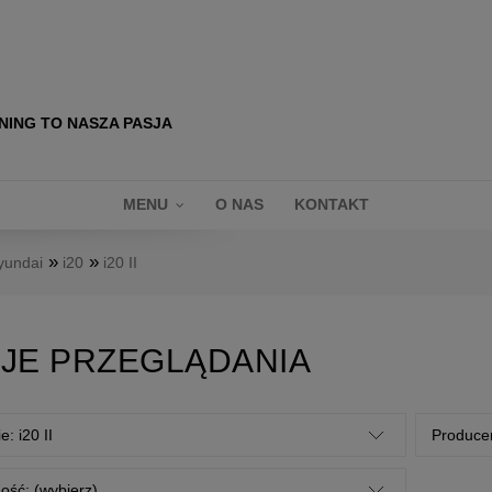
NING TO NASZA PASJA
MENU
O NAS
KONTAKT
»
»
yundai
i20
i20 II
JE PRZEGLĄDANIA
e: i20 II
Producen
ość: (wybierz)