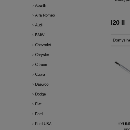
Abarth
Alfa Romeo
I20 II
Audi
BMW
Chevrolet
Chrysler
Citroen
Cupra
Daewoo
Dodge
Fiat
Ford
HYUNDA
Ford USA
sp