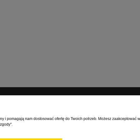
MOJE KONTO
rony i pomagają nam dostosować ofertę do Twoich potrzeb. Możesz zaakceptować wyk
ć?
Logowanie
 zgody".
ia
Moje zamówienia
watności
Przechowalnia