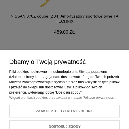
NISSAN 370Z coupe (Z34) Amortyzatory sportowe tylne TA
TECHNIX
459,00 ZŁ
Dbamy o Twoją prywatność
ZAKUPY
Pliki cookies i pokrewne im technologie umożliwiają poprawne
działanie strony i pomagają nam dostosować ofertę do Twoich potrzeb.
Możesz zaakceptować wykorzystanie przez nas wszystkich tych plików
POMOC
i przejść do sklepu lub dostosować użycie plików do swoich
preferencji, wybierając opcję "Dostosuj zgody".
Więcej o plikach cookies przeczytasz w naszej Polityce prywatności.
MOJE KONTO
ZAAKCEPTUJ TYLKO NIEZBĘDNE
INFORMACJE
DOSTOSUJ ZGODY