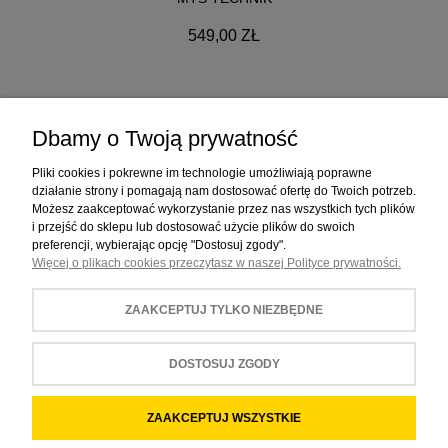
549,00 ZŁ
Dbamy o Twoją prywatność
ZAKUPY
Pliki cookies i pokrewne im technologie umożliwiają poprawne
działanie strony i pomagają nam dostosować ofertę do Twoich potrzeb.
Możesz zaakceptować wykorzystanie przez nas wszystkich tych plików
POMOC
i przejść do sklepu lub dostosować użycie plików do swoich
preferencji, wybierając opcję "Dostosuj zgody".
Więcej o plikach cookies przeczytasz w naszej Polityce prywatności.
MOJE KONTO
ZAAKCEPTUJ TYLKO NIEZBĘDNE
INFORMACJE
DOSTOSUJ ZGODY
POKAŻ PEŁNĄ WERSJĘ STRONY
ZAAKCEPTUJ WSZYSTKIE
Sklep internetowy Shoper.pl