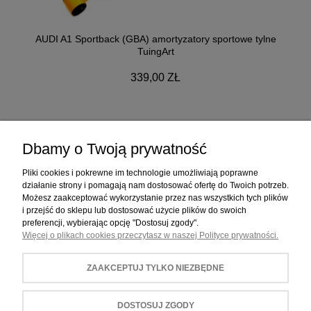
AUDI A1 Sportback (GBA) amortyzatory sportowe tylne
TuingArt
339,00 ZŁ
Dbamy o Twoją prywatność
ZAKUPY
Pliki cookies i pokrewne im technologie umożliwiają poprawne
działanie strony i pomagają nam dostosować ofertę do Twoich potrzeb.
Możesz zaakceptować wykorzystanie przez nas wszystkich tych plików
POMOC
i przejść do sklepu lub dostosować użycie plików do swoich
preferencji, wybierając opcję "Dostosuj zgody".
Więcej o plikach cookies przeczytasz w naszej Polityce prywatności.
MOJE KONTO
ZAAKCEPTUJ TYLKO NIEZBĘDNE
INFORMACJE
DOSTOSUJ ZGODY