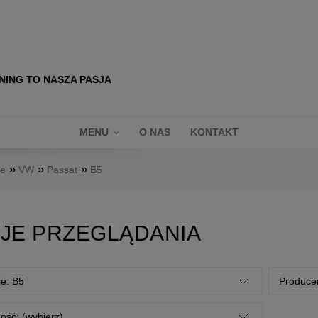
NING TO NASZA PASJA
MENU
O NAS
KONTAKT
»
»
»
ne
VW
Passat
B5
JE PRZEGLĄDANIA
ie: B5
Producen
ość: (wybierz)