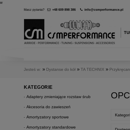
w
Masz pytania?
+48 609 898 386
info@csmperformance.pl
TU
»
»
»
Jesteś w:
Dystanse do kół
TA TECHNIX
Przykręca
KATEGORIE
OPC
Adaptery zmieniające rozstaw śrub
Akcesoria do zawieszeń
Kategor
Amortyzatory sportowe
Amortyzatory standardowe
Dostępn