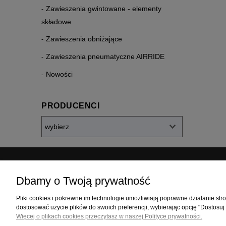
Zawieszenia gwintowane - elementy
składowe
Zawieszenia obniżające
Zawieszenia pneumatyczne AIRRIDE
Nowości
PRODUCENCI
Dbamy o Twoją prywatność
ZAKUPY
POMOC
Pliki cookies i pokrewne im technologie umożliwiają poprawne działanie st
Czas realizacji zamówienia
Jak kupowa
dostosować użycie plików do swoich preferencji, wybierając opcję "Dostosuj
Formy płatności
Częste pytan
Więcej o plikach cookies przeczytasz w naszej Polityce prywatności.