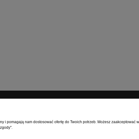
MOJE KONTO
rony i pomagają nam dostosować ofertę do Twoich potrzeb. Możesz zaakceptować wyk
ć?
Logowanie
 zgody".
ia
Moje zamówienia