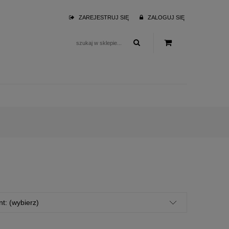
ZAREJESTRUJ SIĘ
ZALOGUJ SIĘ
t: (wybierz)