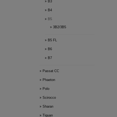
B3
B4
B5
3B2/3B5
B5 FL
B6
B7
Passat CC
Phaeton
Polo
Scirocco
Sharan
Tiguan