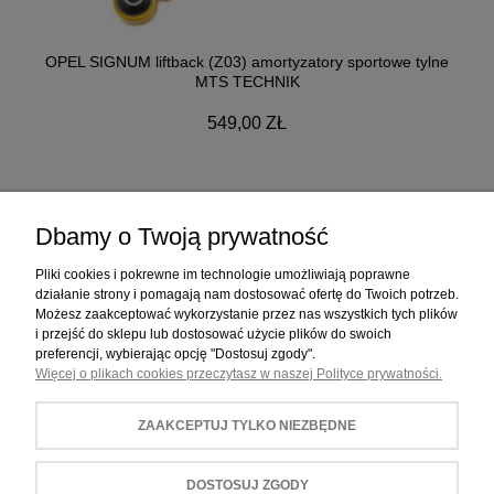
OPEL SIGNUM liftback (Z03) amortyzatory sportowe tylne
MTS TECHNIK
549,00 ZŁ
Dbamy o Twoją prywatność
ZAKUPY
Pliki cookies i pokrewne im technologie umożliwiają poprawne
działanie strony i pomagają nam dostosować ofertę do Twoich potrzeb.
Możesz zaakceptować wykorzystanie przez nas wszystkich tych plików
POMOC
i przejść do sklepu lub dostosować użycie plików do swoich
preferencji, wybierając opcję "Dostosuj zgody".
Więcej o plikach cookies przeczytasz w naszej Polityce prywatności.
MOJE KONTO
ZAAKCEPTUJ TYLKO NIEZBĘDNE
INFORMACJE
DOSTOSUJ ZGODY