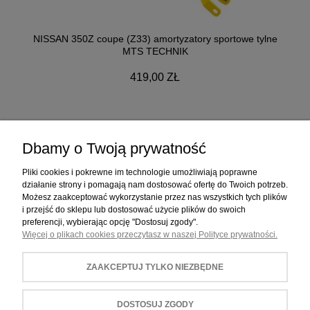
NISSAN 350Z coupe (Z33) amortyzatory sportowe tylne
MTS TECHNIK
419,00 ZŁ
Dbamy o Twoją prywatność
ZAKUPY
Pliki cookies i pokrewne im technologie umożliwiają poprawne
działanie strony i pomagają nam dostosować ofertę do Twoich potrzeb.
Możesz zaakceptować wykorzystanie przez nas wszystkich tych plików
POMOC
i przejść do sklepu lub dostosować użycie plików do swoich
preferencji, wybierając opcję "Dostosuj zgody".
Więcej o plikach cookies przeczytasz w naszej Polityce prywatności.
MOJE KONTO
ZAAKCEPTUJ TYLKO NIEZBĘDNE
INFORMACJE
DOSTOSUJ ZGODY