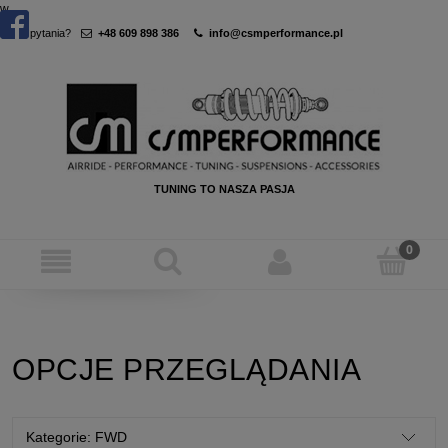
w
Masz pytania?
+48 609 898 386
info@csmperformance.pl
TUNING TO NASZA PASJA
OPCJE PRZEGLĄDANIA
Kategorie: FWD