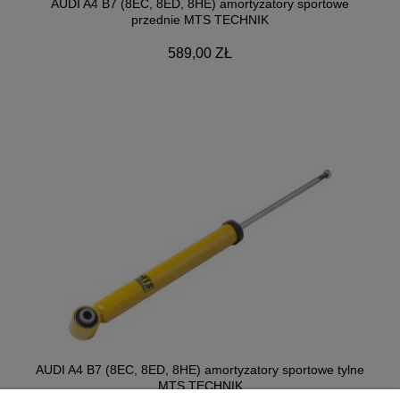
AUDI A4 B7 (8EC, 8ED, 8HE) amortyzatory sportowe
przednie MTS TECHNIK
589,00 ZŁ
AUDI A4 B7 (8EC, 8ED, 8HE) amortyzatory sportowe tylne
MTS TECHNIK