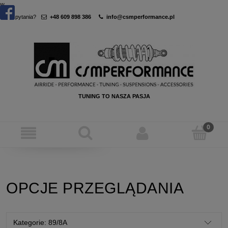
w
Masz pytania?
+48 609 898 386
info@csmperformance.pl
TUNING TO NASZA PASJA
OPCJE PRZEGLĄDANIA
Kategorie: 89/8A