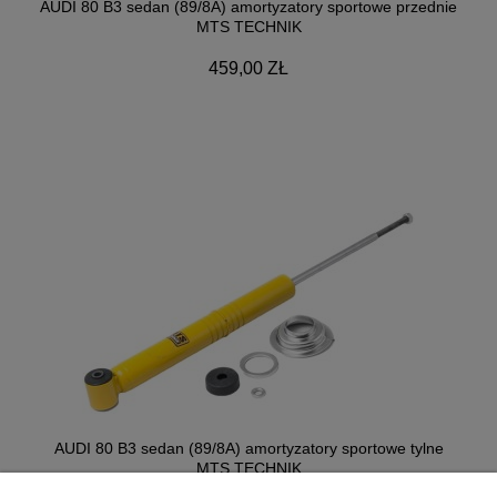
AUDI 80 B3 sedan (89/8A) amortyzatory sportowe przednie
MTS TECHNIK
459,00 ZŁ
AUDI 80 B3 sedan (89/8A) amortyzatory sportowe tylne
MTS TECHNIK