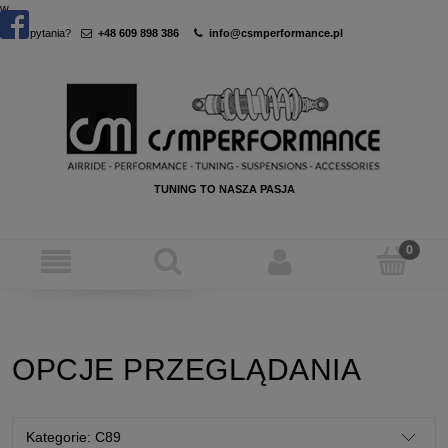
w
Masz pytania?
+48 609 898 386
info@csmperformance.pl
TUNING TO NASZA PASJA
OPCJE PRZEGLĄDANIA
Kategorie: C89