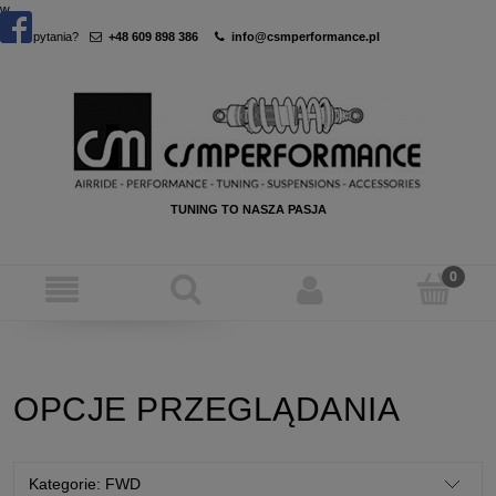
w
Masz pytania?
+48 609 898 386
info@csmperformance.pl
TUNING TO NASZA PASJA
OPCJE PRZEGLĄDANIA
Kategorie: FWD